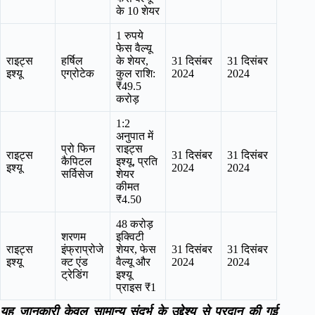
के 10 शेयर
1 रुपये
फेस वैल्यू
राइट्स
हर्षिल
के शेयर,
31 दिसंबर
31 दिसंबर
इश्यू
एग्रोटेक
कुल राशि:
2024
2024
₹49.5
करोड़
1:2
अनुपात में
प्रो फिन
राइट्स
राइट्स
31 दिसंबर
31 दिसंबर
कैपिटल
इश्यू, प्रति
इश्यू
2024
2024
सर्विसेज
शेयर
कीमत
₹4.50
48 करोड़
शरणम
इक्विटी
राइट्स
इंफ्राप्रोजे
शेयर, फेस
31 दिसंबर
31 दिसंबर
इश्यू
क्ट एंड
वैल्यू और
2024
2024
ट्रेडिंग
इश्यू
प्राइस ₹1
यह जानकारी केवल सामान्य संदर्भ के उद्देश्य से प्रदान की गई