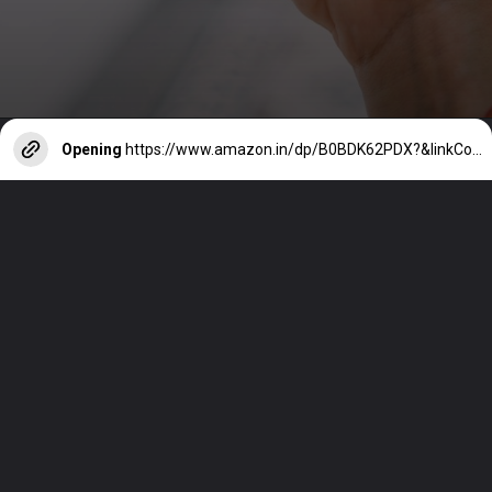
Opening
https://www.amazon.in/dp/B0BDK62PDX?&linkCode=ll1&tag=amzn0836-21&linkId=d6d81e9662450ab8cf61f852ac7cdf54&language=en_IN&ref_=as_li_ss_tl