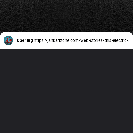
Opening
https://jankarizone.com/web-stories/this-electric-scooter-became-very-cheap-in-diwali-people-were-happy-to-know-the-price/