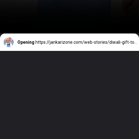
Opening
https://jankarizone.com/web-stories/diwali-gift-to-central-government-employees-rs-7000-bonus-received-in-account/